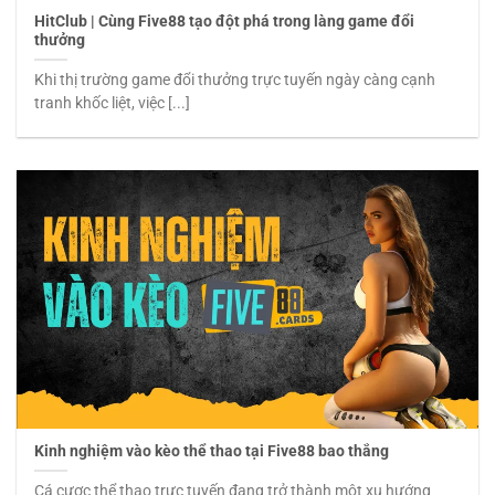
HitClub | Cùng Five88 tạo đột phá trong làng game đổi
thưởng
Khi thị trường game đổi thưởng trực tuyến ngày càng cạnh
tranh khốc liệt, việc [...]
Kinh nghiệm vào kèo thể thao tại Five88 bao thắng
Cá cược thể thao trực tuyến đang trở thành một xu hướng