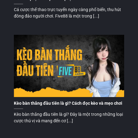
Cá cược thể thao trực tuyến ngày càng phổ biến, thu hút
đông đảo người chơi. Five88 là một trong [...]
Kèo bàn thắng đầu tiên là gì? Cách đọc kèo và mẹo chơi
Kèo bàn thắng đầu tiên là gì? Đây là một trong những loại
cược thú vị và mang đến cơ [...]