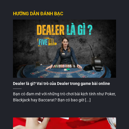
HƯỚNG DẪN ĐÁNH BẠC
Dealer là gì? Vai trò của Dealer trong game bài online
Bạn có đam mê với những trò chơi bài kịch tính như Poker,
Blackjack hay Baccarat? Bạn có bao giờ [...]