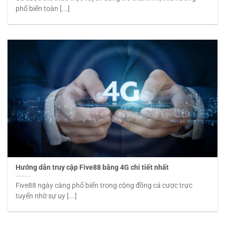
phổ biến toàn [...]
Hướng dẫn truy cập Five88 bằng 4G chi tiết nhất
Five88 ngày càng phổ biến trong cộng đồng cá cược trực
tuyến nhờ sự uy [...]