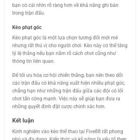
bạn có cái nhìn rõ ràng hơn về khả năng ghi bàn
trong trận đấu.
Kèo phạt góc
Kèo phạt góc là một lựa chọn tương đối mới mẻ
nhưng rất thú vị cho người chơi. Kèo này có thể tăng
tỷ lệ thắng nếu bạn nắm rõ cách chơi cũng như
thông tin liên quan.
Để tối ưu hóa cơ hội chiến thắng, bạn nên theo dõi
các trận đấu có khả năng xuất hiện nhiều phạt góc,
chẳng hạn như những trận đấu giữa các đội có lối
chơi tấn công mạnh. Việc này sẽ giúp bạn đưa ra
những quyết định đặt cược chính xác hơn.
Kết luận
Kinh nghiệm vào kèo thể thao tại Five88 rất phong
phú và đa dạng. Kiến thức và kỹ năng là yếu tố then