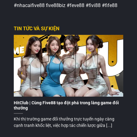
#nhacaifive88 five88biz #feve88 #fivi88 #fife88
TIN TỨC VÀ SỰ KIỆN
HitClub | Cùng Five88 tạo đột phá trong làng game đổi
thưởng
Khi thị trường game đổi thưởng trực tuyến ngày càng
cạnh tranh khốc liệt, việc hợp tác chiến lược giữa [...]