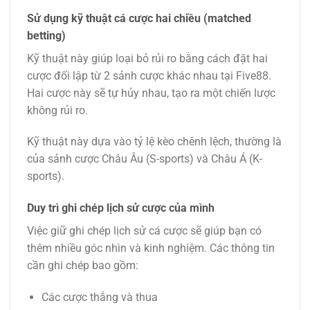
Sử dụng kỹ thuật cá cược hai chiều (matched
betting)
Kỹ thuật này giúp loại bỏ rủi ro bằng cách đặt hai
cược đối lập từ 2 sảnh cược khác nhau tại Five88.
Hai cược này sẽ tự hủy nhau, tạo ra một chiến lược
không rủi ro.
Kỹ thuật này dựa vào tỷ lệ kèo chênh lệch, thường là
của sảnh cược Châu Âu (S-sports) và Châu Á (K-
sports).
Duy trì ghi chép lịch sử cược của mình
Việc giữ ghi chép lịch sử cá cược sẽ giúp bạn có
thêm nhiều góc nhìn và kinh nghiệm. Các thông tin
cần ghi chép bao gồm:
Các cược thắng và thua