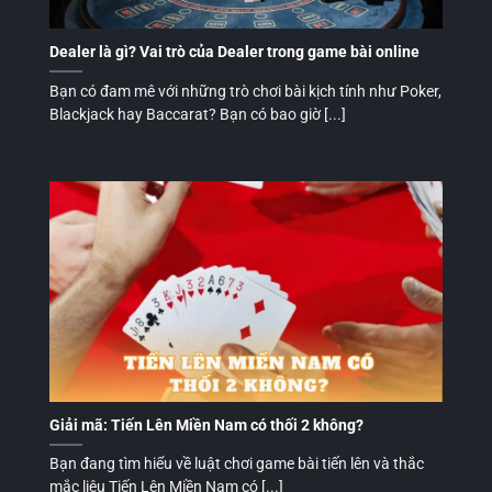
Dealer là gì? Vai trò của Dealer trong game bài online
Bạn có đam mê với những trò chơi bài kịch tính như Poker,
Blackjack hay Baccarat? Bạn có bao giờ [...]
Giải mã: Tiến Lên Miền Nam có thối 2 không?
Bạn đang tìm hiểu về luật chơi game bài tiến lên và thắc
mắc liệu Tiến Lên Miền Nam có [...]