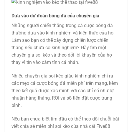
Dựa vào dự đoán bóng đá của chuyên gia
Những người chiến thắng trong cá cược bóng đá
thường dựa vào kinh nghiệm và kiến thức của họ.
Làm sao bạn có thể xây dựng chiến lược chiến
thắng nếu chưa có kinh nghiệm? Hãy tìm một
chuyên gia soi kèo và theo dõi lời khuyên của họ
thay vì tin vào cảm tính cá nhân.
Nhiều chuyên gia soi kèo giàu kinh nghiệm chỉ ra
các mẹo cá cược bóng đá miễn phí trên mạng, kèm
theo kết quả được xác minh với các chỉ số như lợi
nhuận hàng tháng, ROI và số tiền đặt cược trung
bình.
Nếu bạn chưa biết tìm đâu có thể theo dõi chuỗi bài
viết chia sẻ miễn phí soi kèo của nhà cái Five88