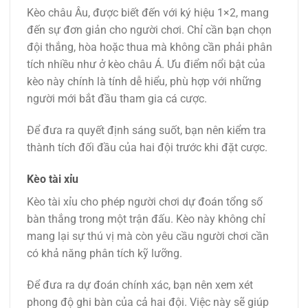
Kèo châu Âu, được biết đến với ký hiệu 1×2, mang
đến sự đơn giản cho người chơi. Chỉ cần bạn chọn
đội thắng, hòa hoặc thua mà không cần phải phân
tích nhiều như ở kèo châu Á. Ưu điểm nổi bật của
kèo này chính là tính dễ hiểu, phù hợp với những
người mới bắt đầu tham gia cá cược.
Để đưa ra quyết định sáng suốt, bạn nên kiểm tra
thành tích đối đầu của hai đội trước khi đặt cược.
Kèo tài xỉu
Kèo tài xỉu cho phép người chơi dự đoán tổng số
bàn thắng trong một trận đấu. Kèo này không chỉ
mang lại sự thú vị mà còn yêu cầu người chơi cần
có khả năng phân tích kỹ lưỡng.
Để đưa ra dự đoán chính xác, bạn nên xem xét
phong độ ghi bàn của cả hai đội. Việc này sẽ giúp