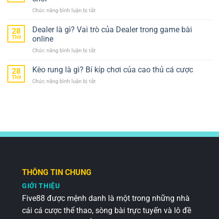
Bí
làng
Chức năng bình luận bị tắt
ở
kíp
game
Kèo
chinh
đổi
bàn
Dealer là gì? Vai trò của Dealer trong game bài
phục
28
thưởng
thắng
thách
Th9
online
đầu
thức
Chức năng bình luận bị tắt
ở
tiên
trên
Dealer
là
Five88
là
Kèo rung là gì? Bí kíp chơi của cao thủ cá cược
gì?
28
gì?
Cách
Th9
Chức năng bình luận bị tắt
ở
Vai
đọc
Kèo
trò
kèo
rung
của
và
là
Dealer
mẹo
gì?
trong
chơi
Bí
game
kíp
bài
chơi
online
của
cao
thủ
THÔNG TIN CHUNG
cá
cược
GIỚI THIỆU
Five88 được mệnh danh là một trong những nhà
cái cá cược thể thao, sòng bài trực tuyến và lô đề