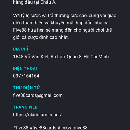
hàng đầu tại Châu Á.
Với tỷ lệ cược và trả thưởng cực cao, cùng với giao
diện thân thiện và khuyến mãi hấp dẫn, nhà cái
Five88 hứa hẹn sẽ mang đến cho người chơi thế
giới cá cược đỉnh cao nhất.
ĐỊA CHỈ
1648 Võ Văn Kiệt, An Lạc, Quận 8, Hồ Chí Minh.
ĐIỆN THOẠI
0977164164
THƯ ĐIỆN TỬ
five88cards@gmail.com
TRANG WEB
https://ukiridium.in.net/
#five88 #five88cards #linkvaofive88