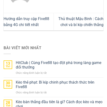
Hướng dẫn truy cập Five88
Thủ thuật Mậu Binh : Cách
bằng 4G chi tiết nhất
chơi và bí kíp chiến thắng
BÀI VIẾT MỚI NHẤT
HitClub | Cùng Five88 tạo đột phá trong làng game
13
Th1
đổi thưởng
Chức năng bình luận bị tắt
ở
HitClub
|
Kèo thẻ phạt: Bí kíp chinh phục thách thức trên
30
Cùng
Th9
Five88
Five88
Chức năng bình luận bị tắt
ở
tạo
Kèo
đột
thẻ
Kèo bàn thắng đầu tiên là gì? Cách đọc kèo và mẹo
phá
28
phạt:
trong
Th9
chơi