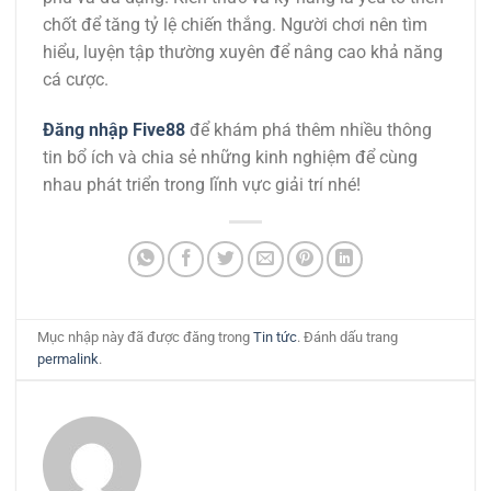
chốt để tăng tỷ lệ chiến thắng. Người chơi nên tìm
hiểu, luyện tập thường xuyên để nâng cao khả năng
cá cược.
Đăng nhập Five88
để khám phá thêm nhiều thông
tin bổ ích và chia sẻ những kinh nghiệm để cùng
nhau phát triển trong lĩnh vực giải trí nhé!
Mục nhập này đã được đăng trong
Tin tức
. Đánh dấu trang
permalink
.